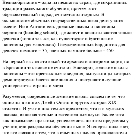
Великобритания – одна из немногих стран, где сохранились
традиции раздельного обучения, причем этот
образовательный подход считается элитарным. В
большинстве обычных государственных школ дети учатся
вместе. Но в Англии есть дневные школы и пансионы-
бординги (boarding school), где живут и воспитываются только
девочки (точно так же, как существуют и британские
пансионы для мальчиков). Государственных бордингов для
девочек немного – 35, частных намного больше – 450.
На первый взгляд это какой-то архаизм и дискриминация, но
в Британии так вовсе не считают. Наоборот, женские школы-
пансионы – это престижные заведения, выпускницы которых
демонстрируют блестящие знания и поступают в лучшие
университеты страны и мира.
Разумеется, современные женские школы совсем не те, что
описаны в книгах Джейн Остин и других авторов XIX
столетия. И учат в них тем же предметам, что и в мужских
школах, включая точные и естественные науки. Более того:
как показывает практика, успеваемость по этим предметам у
учениц при раздельном обучении выше. Эксперты полагают,
что это связано с тем, что в обычных школах преподаватели