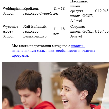
Начальная
школа,
Woldingham
Кройдон,
11 – 18
средняя
£ 12.045
School
графство Суррей
лет
школа, GCSE,
A-level
Wycombe
Хай Вайкомб,
Старшая
11 – 18
Abbey
графство
школа, GCSE,
£ 13.450
лет
School
Бакингемшир
A-level
Мы также подготовили материал о
школах-
пансионах для мальчиков: особенности и отличия
программ
.