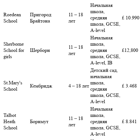
Начальная
школа,
Roedean
Пригород
11 – 18
средняя
£ 10.990
School
Брайтона
лет
школа, GCSE,
A-level
Начальная
Sherborne
школа,
11 – 18
School for
Шерборн
средняя
£12,800
лет
girls
школа, GCSE,
A-level, IB
Детский сад,
начальная
St.Mary's
школа,
Кембридж
4 – 18 лет
£ 3.468
School
средняя
школа, GCSE,
A-level
Начальная
Talbot
школа,
11 – 18
Heath
Борнмут
средняя
£ 8.841
лет
School
школа, GCSE,
A-level