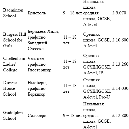
Начальная
школа,
Badminton
Бристоль
9 – 18 лет
средняя
£ 9.070
School
школа, GCSE,
A-level
Берджесс Хилл,
Burgess Hill
Средняя
графство
11 – 18
School for
школа, GCSE,
£ 10.600
Западный
лет
Girls
A-level
Суссекс
Средняя
Cheltenham
Челтнем,
11 – 18
школа,
Ladies'
графство
£ 13.260
лет
GCSE/IGCSE,
College
Глостершир
A-level, IB
Средняя
Downe
Ньюбери,
11 – 18
школа,
House
графство
£ 14.030
лет
GCSE/IGCSE,
School
Беркшир
A-level, Pre-U
Начальная
школа,
Godolphin
Солсбери
9 – 18 лет
средняя
£ 12.800
School
школа, GCSE,
A-level