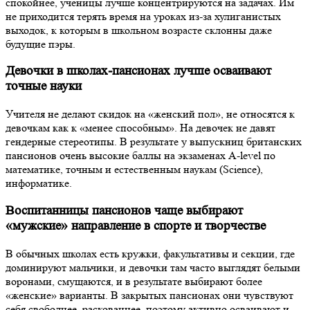
спокойнее, ученицы лучше концентрируются на задачах. Им
не приходится терять время на уроках из-за хулиганистых
выходок, к которым в школьном возрасте склонны даже
будущие пэры.
Девочки в школах-пансионах лучше осваивают
точные науки
Учителя не делают скидок на «женский пол», не относятся к
девочкам как к «менее способным». На девочек не давят
гендерные стереотипы. В результате у выпускниц британских
пансионов очень высокие баллы на экзаменах A-level по
математике, точным и естественным наукам (Science),
информатике.
Воспитанницы пансионов чаще выбирают
«мужские» направление в спорте и творчестве
В обычных школах есть кружки, факультативы и секции, где
доминируют мальчики, и девочки там часто выглядят белыми
воронами, смущаются, и в результате выбирают более
«женские» варианты. В закрытых пансионах они чувствуют
себя свободнее, раскованнее, поэтому активно осваивают и