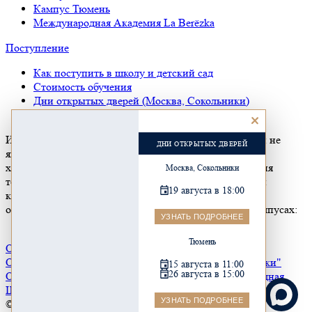
Кампус Тюмень
Международная Академия La Berёzka
Поступление
Как поступить в школу и детский сад
Стоимость обучения
Дни открытых дверей (Москва, Сокольники)
Дни открытых дверей (Тюмень)
Информация, размещенная на сайте группы компаний не
ДНИ ОТКРЫТЫХ ДВЕРЕЙ
является публичной офертой, носит ознакомительный
характер о сети школ группы компаний. Для получения
Москва, Сокольники
точной информации об образовательной деятельности
19 августа в 18:00
кампусов посетите официальные сайты организаций,
осуществляющих образовательную деятельность в кампусах:
УЗНАТЬ ПОДРОБНЕЕ
Тюмень
ООО "Школа Наследие Сокольники"
ОАНО "Международная Школа Херитейдж Сокольники"
15 августа в 11:00
26 августа в 15:00
ООО "Школа Наследие Тюмень"
ОАНО "Международная
Школа Херитейдж Тюмень"
УЗНАТЬ ПОДРОБНЕЕ
© 2020-2026 Heritage International School