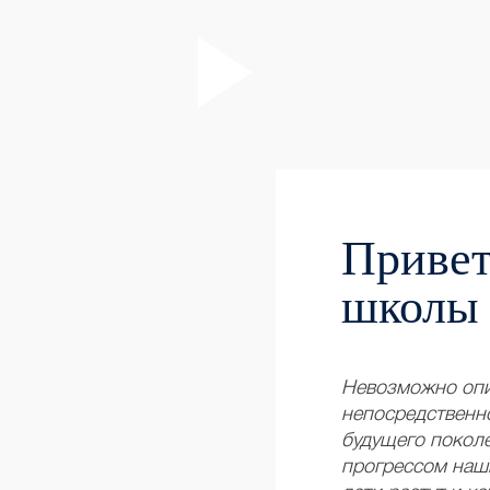
Привет
школы
Невозможно опи
непосредственно
будущего покол
прогрессом наши