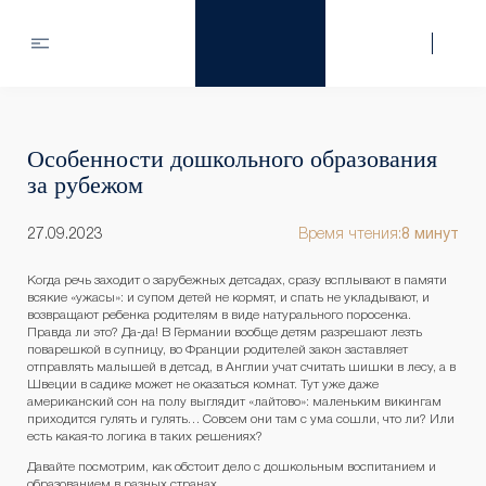
Особенности дошкольного образования
за рубежом
27.09.2023
Время чтения:
8 минут
Когда речь заходит о зарубежных детсадах, сразу всплывают в памяти
всякие «ужасы»: и супом детей не кормят, и спать не укладывают, и
возвращают ребенка родителям в виде натурального поросенка.
Правда ли это? Да-да! В Германии вообще детям разрешают лезть
поварешкой в супницу, во Франции родителей закон заставляет
отправлять малышей в детсад, в Англии учат считать шишки в лесу, а в
Швеции в садике может не оказаться комнат. Тут уже даже
американский сон на полу выглядит «лайтово»: маленьким викингам
приходится гулять и гулять… Совсем они там с ума сошли, что ли? Или
есть какая-то логика в таких решениях?
Давайте посмотрим, как обстоит дело с дошкольным воспитанием и
образованием в разных странах.