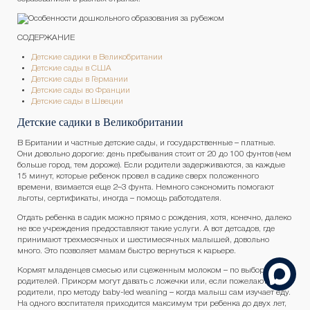
СОДЕРЖАНИЕ
Детские садики в Великобритании
Детские сады в США
Детские сады в Германии
Детские сады во Франции
Детские сады в Швеции
Детские садики в Великобритании
В Британии и частные детские сады, и государственные – платные.
Они довольно дорогие: день пребывания стоит от 20 до 100 фунтов (чем
больше город, тем дороже). Если родители задерживаются, за каждые
15 минут, которые ребенок провел в садике сверх положенного
времени, взимается еще 2–3 фунта. Немного сэкономить помогают
льготы, сертификаты, иногда – помощь работодателя.
Отдать ребенка в садик можно прямо с рождения, хотя, конечно, далеко
не все учреждения предоставляют такие услуги. А вот детсадов, где
принимают трехмесячных и шестимесячных малышей, довольно
много. Это позволяет мамам быстро вернуться к карьере.
Кормят младенцев смесью или сцеженным молоком – по выбору
родителей. Прикорм могут давать с ложечки или, если пожелают
родители, про методу baby-led weaning – когда малыш сам изучает еду.
На одного воспитателя приходится максимум три ребенка до двух лет,