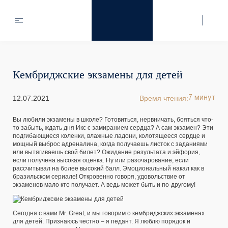
Кембриджские экзамены для детей
12.07.2021
Время чтения:
7 минут
Вы любили экзамены в школе? Готовиться, нервничать, бояться что-
то забыть, ждать дня Икс с замиранием сердца? А сам экзамен? Эти
подгибающиеся коленки, влажные ладони, колотящееся сердце и
мощный выброс адреналина, когда получаешь листок с заданиями
или вытягиваешь свой билет? Ожидание результата и эйфория,
если получена высокая оценка. Ну или разочарование, если
рассчитывал на более высокий балл. Эмоциональный накал как в
бразильском сериале! Откровенно говоря, удовольствие от
экзаменов мало кто получает. А ведь может быть и по-другому!
Сегодня с вами Mr. Great, и мы говорим о кембриджских экзаменах
для детей. Признаюсь честно – я педант. Я люблю порядок и