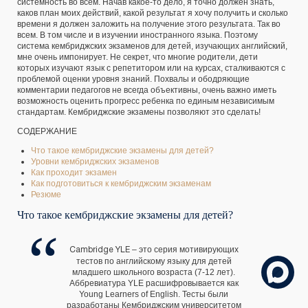
системность во всем. Начав какое-то дело, я точно должен знать,
каков план моих действий, какой результат я хочу получить и сколько
времени я должен заложить на получение этого результата. Так во
всем. В том числе и в изучении иностранного языка. Поэтому
система кембриджских экзаменов для детей, изучающих английский,
мне очень импонирует. Не секрет, что многие родители, дети
которых изучают язык с репетитором или на курсах, сталкиваются с
проблемой оценки уровня знаний. Похвалы и ободряющие
комментарии педагогов не всегда объективны, очень важно иметь
возможность оценить прогресс ребенка по единым независимым
стандартам. Кембриджские экзамены позволяют это сделать!
СОДЕРЖАНИЕ
Что такое кембриджские экзамены для детей?
Уровни кембриджских экзаменов
Как проходит экзамен
Как подготовиться к кембриджским экзаменам
Резюме
Что такое кембриджские экзамены для детей?
– это серия мотивирующих
Cambridge YLE
тестов по английскому языку для детей
младшего школьного возраста (7-12 лет).
Аббревиатура YLE расшифровывается как
Young Learners of English. Тесты были
разработаны Кембриджским университетом