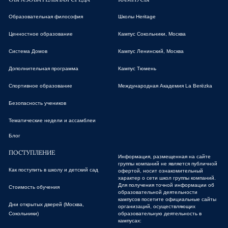
Образовательная философия
Школы Heritage
Ценностное образование
Кампус Сокольники, Москва
Система Домов
Кампус Ленинский, Москва
Дополнительная программа
Кампус Тюмень
Спортивное образование
Международная Академия La Berёzka
Безопасность учеников
Тематические недели и ассамблеи
Блог
ПОСТУПЛЕНИЕ
Информация, размещенная на сайте
группы компаний не является публичной
Как поступить в школу и детский сад
офертой, носит ознакомительный
характер о сети школ группы компаний.
Для получения точной информации об
Стоимость обучения
образовательной деятельности
кампусов посетите официальные сайты
ДНИ ОТКРЫТЫХ ДВЕРЕЙ
Дни открытых дверей (Москва,
организаций, осуществляющих
Сокольники)
образовательную деятельность в
Москва, Сокольники
кампусах: