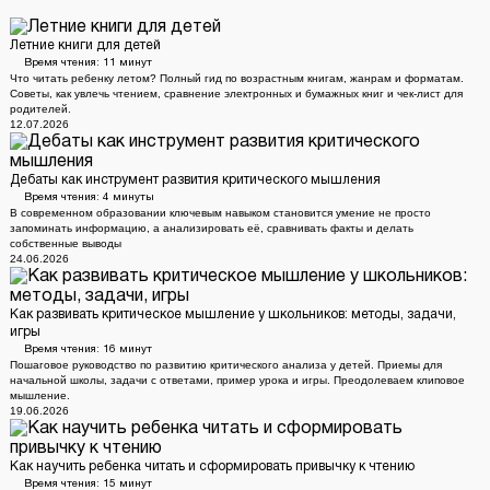
Летние книги для детей
Время чтения:
11 минут
Что читать ребенку летом? Полный гид по возрастным книгам, жанрам и форматам.
Советы, как увлечь чтением, сравнение электронных и бумажных книг и чек-лист для
родителей.
12.07.2026
Дебаты как инструмент развития критического мышления
Время чтения:
4 минуты
В современном образовании ключевым навыком становится умение не просто
запоминать информацию, а анализировать её, сравнивать факты и делать
собственные выводы
24.06.2026
Как развивать критическое мышление у школьников: методы, задачи,
игры
Время чтения:
16 минут
Пошаговое руководство по развитию критического анализа у детей. Приемы для
начальной школы, задачи с ответами, пример урока и игры. Преодолеваем клиповое
мышление.
19.06.2026
Как научить ребенка читать и сформировать привычку к чтению
Время чтения:
15 минут