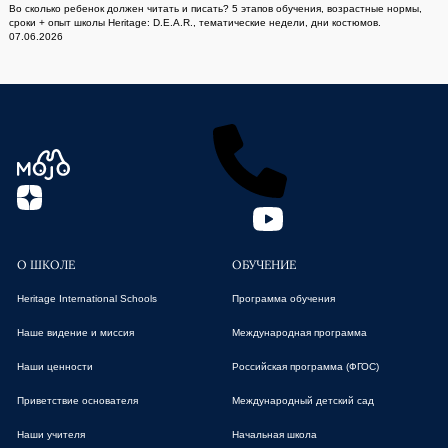
Во сколько ребенок должен читать и писать? 5 этапов обучения, возрастные нормы,
сроки + опыт школы Heritage: D.E.A.R., тематические недели, дни костюмов.
07.06.2026
О ШКОЛЕ
ОБУЧЕНИЕ
Heritage International Schools
Программа обучения
Наше видение и миссия
Международная программа
Наши ценности
Российская программа (ФГОС)
Приветствие основателя
Международный детский сад
Наши учителя
Начальная школа