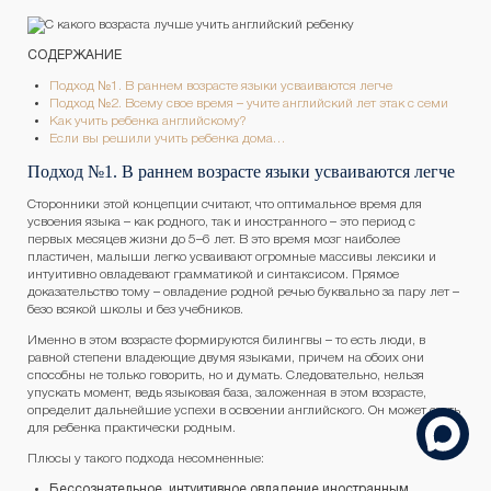
СОДЕРЖАНИЕ
Подход №1. В раннем возрасте языки усваиваются легче
Подход №2. Всему свое время – учите английский лет этак с семи
Как учить ребенка английскому?
Если вы решили учить ребенка дома…
Подход №1. В раннем возрасте языки усваиваются легче
Сторонники этой концепции считают, что оптимальное время для
усвоения языка – как родного, так и иностранного – это период с
первых месяцев жизни до 5–6 лет. В это время мозг наиболее
пластичен, малыши легко усваивают огромные массивы лексики и
интуитивно овладевают грамматикой и синтаксисом. Прямое
доказательство тому – овладение родной речью буквально за пару лет –
безо всякой школы и без учебников.
Именно в этом возрасте формируются билингвы – то есть люди, в
равной степени владеющие двумя языками, причем на обоих они
способны не только говорить, но и думать. Следовательно, нельзя
упускать момент, ведь языковая база, заложенная в этом возрасте,
определит дальнейшие успехи в освоении английского. Он может стать
для ребенка практически родным.
Плюсы у такого подхода несомненные:
Бессознательное, интуитивное овладение иностранным