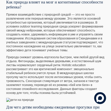
Как природа влияет на мозг и когнитивные способности
ребенка?
Прямое взаимодействие с природной средой — это не просто
развлечение или перерыв между уроками. Это является основной
потребностью организма, который увеличивается в размерах. В
условиях outdoor learning природная среда ускоряет формирование
связей между нейронами, которые обеспечивают способность
создавать новое, удерживать информацию в уме и управлять своим
поведением. Исследования систем образования в Скандинавии и в
учебных заведениях с международным статусом подтверждают, что
постоянное нахождение на улице значительно увеличивает то, как
эффективно дети понимают учебные темы.
Природа снижает уровень кортизола быстрее, чем любой другой вид
отдыха. Фитонциды, выделяемые деревьями, и естественный шум
листвы нормализуют сердечный ритм. Holistic education
рассматривает это как критический компонент: эмоционально
стабильный ребенок учится лучше. В международных школах
прогулку часто используют после интенсивных уроков, чтобы снять
тревожность. Сенсорная стимуляция от ветра, запахов и текстур
заземляет психику, переводя её из режима «бей или беги» в
состояние спокойного исследования. Данные факторы создают
основу для того, чтобы психика была устойчивой.
Для чего детям необходимы ежедневные прогулки при