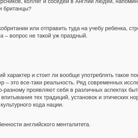
урсников, коллег и соседей в Англии людей, напом
ти британцы?
кобритании или отправить туда на учебу ребенка, стр
а – вопрос не такой уж праздный.
ий характер и стоит ли вообще употреблять такое п
р – это все-таки реальность. Ряд современных иссл
о-разному проявляют себя в различных аспектах быт
 впитывания тех традиций, установок и этических но
 культурного кода нации.
енности английского менталитета.