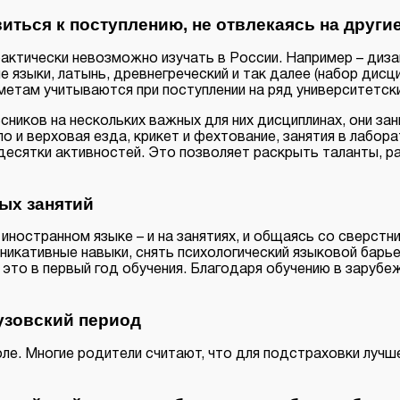
ться к поступлению, не отвлекаясь на други
ктически невозможно изучать в России. Например – дизай
языки, латынь, древнегреческий и так далее (набор дисци
метам учитываются при поступлении на ряд университетск
ников на нескольких важных для них дисциплинах, они зан
 и верховая езда, крикет и фехтование, занятия в лабора
 десятки активностей. Это позволяет раскрыть таланты,
ых занятий
ностранном языке – и на занятиях, и общаясь со сверстни
уникативные навыки, снять психологический языковой барье
 это в первый год обучения. Благодаря обучению в зарубе
узовский период
ле. Многие родители считают, что для подстраховки лучше