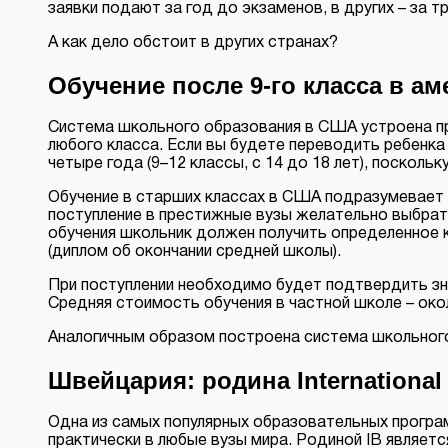
заявки подают за год до экзаменов, в других – за тр
А как дело обстоит в других странах?
Обучение после 9-го класса в а
Система школьного образования в США устроена про
любого класса. Если вы будете переводить ребенка 
четыре года (9–12 классы, с 14 до 18 лет), посколь
Обучение в старших классах в США подразумевает 
поступление в престижные вузы желательно выбрать
обучения школьник должен получить определенное к
(диплом об окончании средней школы).
При поступлении необходимо будет подтвердить зна
Средняя стоимость обучения в частной школе – окол
Аналогичным образом построена система школьного
Швейцария: родина International 
Одна из самых популярных образовательных програм
практически в любые вузы мира. Родиной IB являе