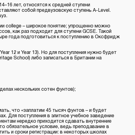
14–16 лет, относятся к средней ступени
дставляют собой предвузовскую ступень A-Level.
уз.
ии college – широкое понятие; упрощенно можно
ссов, как раз подходит для ступени GCSE. Такой
етыре года подготовиться к поступлению в Оксфридж
ear 12 и Year 13). Но для поступления нужно будет
tage School) либо записаться в Британии на
делах нескольких сотен фунтов);
ать, что «заплатим 45 тысяч фунтов – и будет
ах. Для поступления в элитное учебное заведение
иентам нередко приходится сдавать внутренние
то обязательное условие, ведь преподавание в
тить и сроки регистрации: в некоторых школах