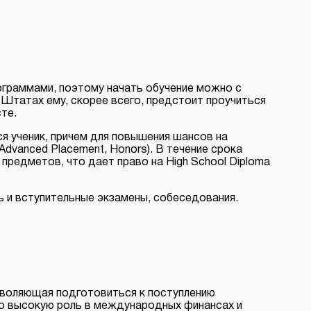
ограммами, поэтому начать обучение можно с
в Штатах ему, скорее всего, предстоит проучиться
сте.
я ученик, причем для повышения шансов на
dvanced Placement, Honors). В течение срока
предметов, что дает право на High School Diploma
ь и вступительные экзамены, собеседования.
озволяющая подготовиться к поступлению
но высокую роль в международных финансах и