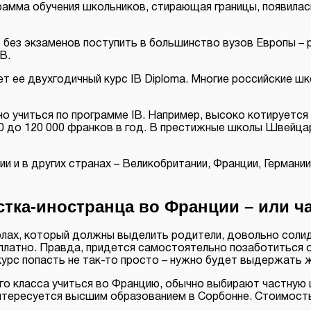
амма обучения школьников, стирающая границы, появилась
но без экзаменов поступить в большинство вузов Европы –
B.
ет ее двухгодичный курс IB Diploma. Многие российские 
 учиться по программе IB. Например, высоко котируется 
0 до 120 000 франков в год. В престижные школы Швейца
нии и в других странах – Великобритании, Франции, Германии
стка-иностранца во Франции – или ч
олах, который должны выделить родители, довольно соли
латно. Правда, придется самостоятельно позаботиться о 
курс попасть не так-то просто – нужно будет выдержать 
о класса учиться во Францию, обычно выбирают частную 
 интересуется высшим образованием в Сорбонне. Стоимость