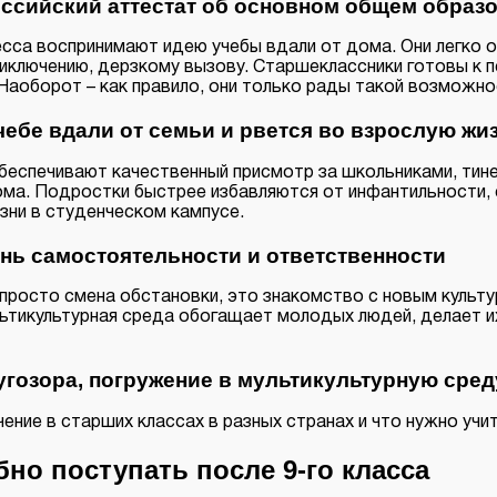
российский аттестат об основном общем образ
сса воспринимают идею учебы вдали от дома. Они легко о
риключению, дерзкому вызову. Старшеклассники готовы к 
 Наоборот – как правило, они только рады такой возможно
чебе вдали от семьи и рвется во взрослую жи
обеспечивают качественный присмотр за школьниками, т
дома. Подростки быстрее избавляются от инфантильности,
изни в студенческом кампусе.
нь самостоятельности и ответственности
 просто смена обстановки, это знакомство с новым культ
ьтикультурная среда обогащает молодых людей, делает их
угозора, погружение в мультикультурную сред
ение в старших классах в разных странах и что нужно учи
но поступать после 9-го класса