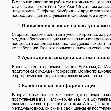
В старших классах за рубежом школьников целенапр
ступень Sixth Form (Year 12 и Year 13) в целом рас
штурмовать Оксфорд, Кембридж и другие элитные в
необходимы для поступления в Оксфридж и другие б
Повышение шансов на поступление в
Старшеклассник вольется в учебный процесс за руб
модель образования, улучшить знание иностранног
процесса в западных школах: там делают акцент на
коллаборации. Все это повысит шансы на успешное 
Адаптация к западной системе образ
Большинство старшеклассников в Британии, США и м
подготовки к будущей профессии. Во многих школа
в программы профориентационные компоненты.
Качественная профориентация
В зарубежных школах, как правило, старшеклассни
поступления в вуз. Например, на Year 13 в Британии
экзаменов в иностранный вуз (тех же A-level), под
международной, он снизит свои шансы на поступле