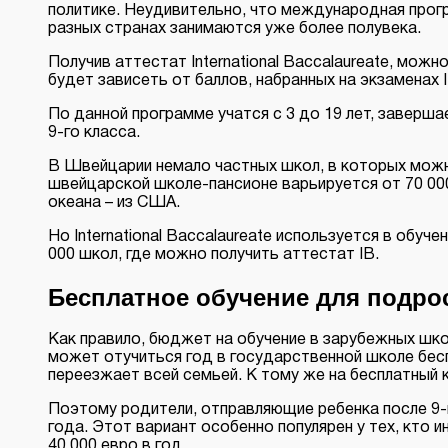
политике. Неудивительно, что международная прогр
разных странах занимаются уже более полувека.
Получив аттестат International Baccalaureate, мож
будет зависеть от баллов, набранных на экзаменах I
По данной программе учатся с 3 до 19 лет, заверша
9-го класса.
В Швейцарии немало частных школ, в которых можно
швейцарской школе-пансионе варьируется от 70 00
океана – из США.
Но International Baccalaureate используется в обуче
000 школ, где можно получить аттестат IB.
Бесплатное обучение для подро
Как правило, бюджет на обучение в зарубежных шк
может отучиться год в государственной школе бесп
переезжает всей семьей. К тому же на бесплатный 
Поэтому родители, отправляющие ребенка после 9-г
года. Этот вариант особенно популярен у тех, кто
40 000 евро в год.