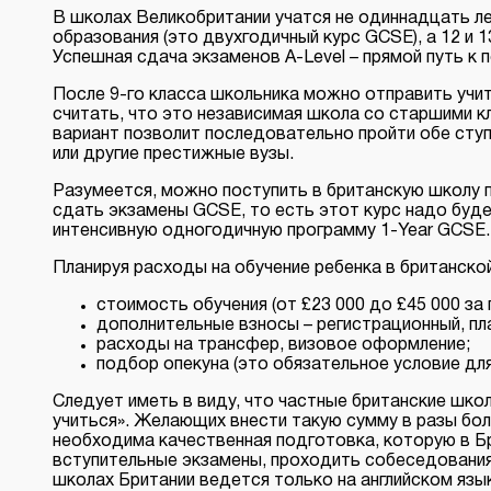
В школах Великобритании учатся не одиннадцать лет
образования (это двухгодичный курс GCSE), а 12 и 
Успешная сдача экзаменов A-Level – прямой путь к 
После 9-го класса школьника можно отправить учить
считать, что это независимая школа со старшими кл
вариант позволит последовательно пройти обе ступ
или другие престижные вузы.
Разумеется, можно поступить в британскую школу пос
сдать экзамены GCSE, то есть этот курс надо буде
интенсивную одногодичную программу 1-Year GCSE.
Планируя расходы на обучение ребенка в британско
стоимость обучения (от £23 000 до £45 000 за 
дополнительные взносы – регистрационный, пла
расходы на трансфер, визовое оформление;
подбор опекуна (это обязательное условие для
Следует иметь в виду, что частные британские школ
учиться». Желающих внести такую сумму в разы бол
необходима качественная подготовка, которую в Б
вступительные экзамены, проходить собеседования
школах Британии ведется только на английском язык