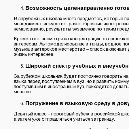
Возможность целенаправленно готови
В зарубежных школах много предметов, которые пра
менеджмент, искусство, разнообразные иностранные 
немаловажно, результаты экзаменов по таким пред
Кроме того, несмотря на концентрацию старшекласс
интересам. Автомоделирование и танцы, водное поло
музыка и актерское мастерство – список включает
жизнь интереснее.
Широкий спектр учебных и внеучебн
За рубежом школьник будет постоянно говорить на и
языка перед поступлением в вуз, но и развить комм
поступившим в иностранный вуз, приходится делать
меньше.
Погружение в языковую среду в дов
Девятый класс – пороговый рубеж в российской шко
а затем уже отправляться учиться за границу.