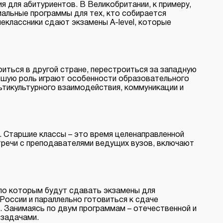
 для абитуриентов. В Великобритании, к примеру,
циальные программы для тех, кто собирается
еклассники сдают экзамены A-level, которые
иться в другой стране, перестроиться за западную
льшую роль играют особенности образовательного
ьтикультурного взаимодействия, коммуникации и
. Старшие классы – это время целенаправленной
тречи с преподавателями ведущих вузов, включают
 по которым будут сдавать экзамены для
в России и параллельно готовиться к сдаче
л. Занимаясь по двум программам – отечественной и
 задачами.