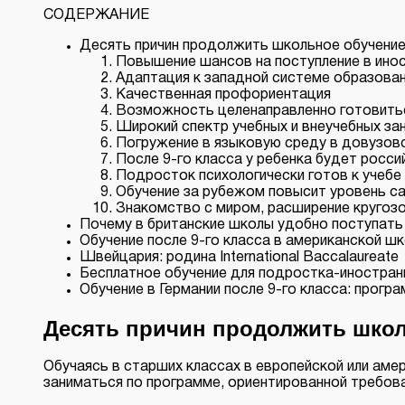
СОДЕРЖАНИЕ
Десять причин продолжить школьное обучение
Повышение шансов на поступление в ино
Адаптация к западной системе образован
Качественная профориентация
Возможность целенаправленно готовиться
Широкий спектр учебных и внеучебных за
Погружение в языковую среду в довузов
После 9-го класса у ребенка будет росс
Подросток психологически готов к учебе
Обучение за рубежом повысит уровень с
Знакомство с миром, расширение кругозо
Почему в британские школы удобно поступать 
Обучение после 9-го класса в американской ш
Швейцария: родина International Baccalaureate
Бесплатное обучение для подростка-иностранц
Обучение в Германии после 9-го класса: програ
Десять причин продолжить школь
Обучаясь в старших классах в европейской или аме
заниматься по программе, ориентированной требова