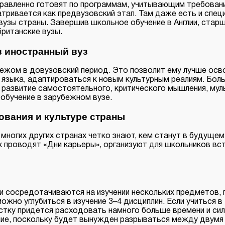
авленно готовят по программам, учитывающим требования
сматривается как предвузовский этап. Там даже есть и спе
узы страны. Завершив школьное обучение в Англии, старш
ританские вузы.
 иностранный вуз
ежом в довузовский период. Это позволит ему лучше осво
о языка, адаптироваться к новым культурным реалиям. Бо
 развитие самостоятельного, критического мышления, мул
обучение в зарубежном вузе.
ования и культуре страны
ногих других странах четко знают, кем станут в будущем
х проводят «Дни карьеры», организуют для школьников вс
ки сосредотачиваются на изучении нескольких предметов,
 можно углубиться в изучение 3–4 дисциплин. Если учиться 
ростку придется расходовать намного больше времени и си
ние, поскольку будет вынужден разрываться между двумя