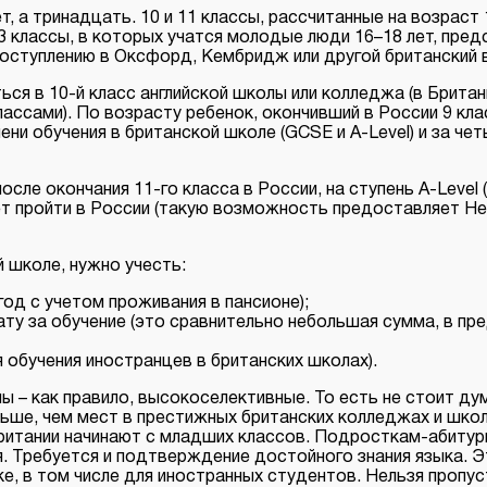
, а тринадцать. 10 и 11 классы, рассчитанные на возраст 
13 классы, в которых учатся молодые люди 16–18 лет, пре
поступлению в Оксфорд, Кембридж или другой британский в
ся в 10-й класс английской школы или колледжа (в Британ
ассами). По возрасту ребенок, окончивший в России 9 кла
ени обучения в британской школе (GCSE и A-Level) и за ч
ле окончания 11-го класса в России, на ступень A-Level (Y
т пройти в России (такую возможность предоставляет Heri
й школе, нужно учесть:
год с учетом проживания в пансионе);
ту за обучение (это сравнительно небольшая сумма, в пре
 обучения иностранцев в британских школах).
ы – как правило, высокоселективные. То есть не стоит дум
ьше, чем мест в престижных британских колледжах и школ
ритании начинают с младших классов. Подросткам-абитур
. Требуется и подтверждение достойного знания языка. Э
е, в том числе для иностранных студентов. Нельзя пропус