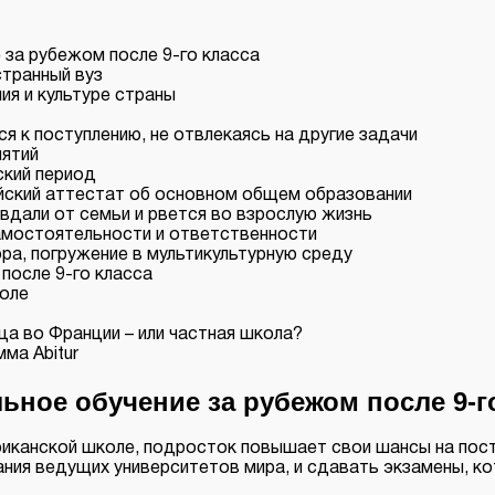
 за рубежом после 9-го класса
странный вуз
ия и культуре страны
 к поступлению, не отвлекаясь на другие задачи
нятий
ский период
ийский аттестат об основном общем образовании
 вдали от семьи и рвется во взрослую жизнь
амостоятельности и ответственности
ра, погружение в мультикультурную среду
после 9-го класса
коле
а во Франции – или частная школа?
мма Abitur
ное обучение за рубежом после 9-г
риканской школе, подросток повышает свои шансы на пос
ния ведущих университетов мира, и сдавать экзамены, ко