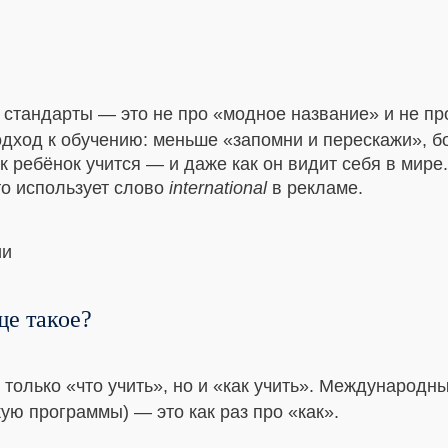
тандарты — это не про «модное название» и не про
одход к обучению: меньше «запомни и перескажи», б
ак ребёнок учится — и даже как он видит себя в мир
то использует слово
international
в рекламе.
ще такое?
 только «что учить», но и «как учить». Международн
ую программы) — это как раз про «как».