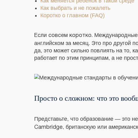
Как меняется ребёнок в такой среде
Как выбрать и не пожалеть
Коротко о главном (FAQ)
Международные с
Если совсем коротко.
английском за месяц. Это про другой п
да, это может сильно повлиять на то, к
работает по этим принципам, а не прос
ДНИ ОТКРЫТЫХ ДВЕРЕЙ
Просто о сложном: что это вооб
Москва, Сокольники
19 августа в 18:00
Представьте, что образование — это не
УЗНАТЬ ПОДРОБНЕЕ
, британскую или американск
Cambridge
Тюмень