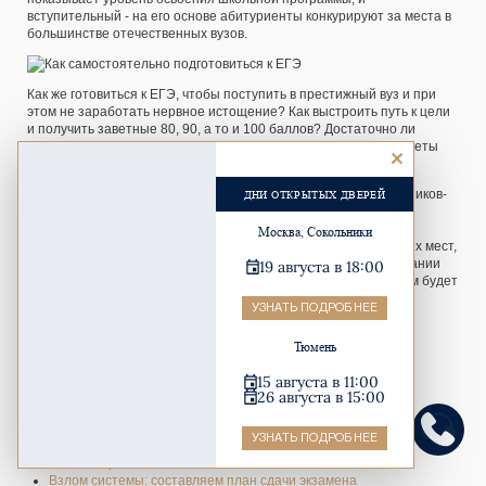
вступительный - на его основе абитуриенты конкурируют за места в
большинстве отечественных вузов.
Как же готовиться к ЕГЭ, чтобы поступить в престижный вуз и при
этом не заработать нервное истощение? Как выстроить путь к цели
и получить заветные 80, 90, а то и 100 баллов? Достаточно ли
просто обглодать гранит науки, или есть какие-то особые секреты
самоподготовки?
Мы проанализировали советы экспертов, психологов, выпускников-
ДНИ ОТКРЫТЫХ ДВЕРЕЙ
стобалльников и собрали топ рекомендаций по штурму ЕГЭ.
Поговорим о целях, планировании, выборе материалов для
Москва, Сокольники
подготовки, грамотном распределении сил, проработке слабых мест,
тренировках, промежуточном анализе результатов, выстраивании
19 августа в 18:00
стратегии сдачи, психологических техниках. И о том, зачем вам будет
нужен секундомер.
УЗНАТЬ ПОДРОБНЕЕ
СОДЕРЖАНИЕ
Тюмень
Когда начинать подготовку к ЕГЭ: не спринт, а марафон
О важности бэкграунда
15 августа в 11:00
Постановка целей
26 августа в 15:00
Стратегическое планирование
Какие материалы использовать, чтобы подготовиться к ЕГЭ
УЗНАТЬ ПОДРОБНЕЕ
А еще вам помогут психологические техники
Больше практики!
Взлом системы: составляем план сдачи экзамена