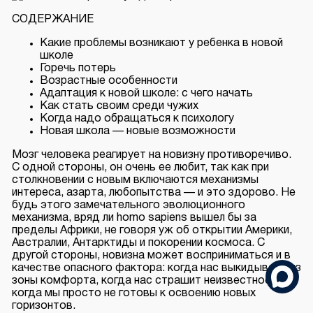
СОДЕРЖАНИЕ
Какие проблемы возникают у ребенка в новой
школе
Горечь потерь
Возрастные особенности
Адаптация к новой школе: с чего начать
Как стать своим среди чужих
Когда надо обращаться к психологу
Новая школа — новые возможности
Мозг человека реагирует на новизну противоречиво.
С одной стороны, он очень ее любит, так как при
столкновении с новым включаются механизмы
интереса, азарта, любопытства — и это здорово. Не
будь этого замечательного эволюционного
механизма, вряд ли homo sapiens вышел бы за
пределы Африки, не говоря уж об открытии Америки,
Австралии, Антарктиды и покорении космоса. С
другой стороны, новизна может восприниматься и в
качестве опасного фактора: когда нас выкидывает из
зоны комфорта, когда нас страшит неизвестность,
когда мы просто не готовы к освоению новых
горизонтов.