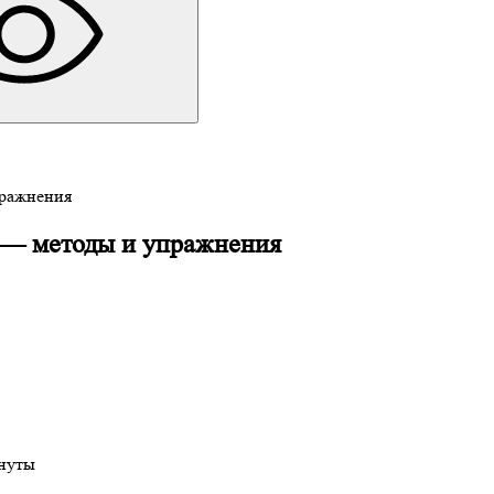
пражнения
й — методы и упражнения
нуты