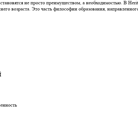
тановятся не просто преимуществом, а необходимостью. В Herita
него возраста. Это часть философии образования, направленного
й
венность