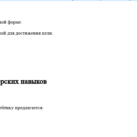
ной форме:
пой для достижения цели.
ерских навыков
ебёнку предлагается: