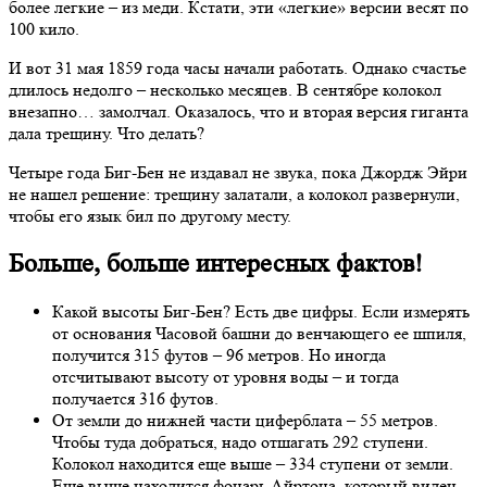
более легкие – из меди. Кстати, эти «легкие» версии весят по
100 кило.
И вот 31 мая 1859 года часы начали работать. Однако счастье
длилось недолго – несколько месяцев. В сентябре колокол
внезапно… замолчал. Оказалось, что и вторая версия гиганта
дала трещину. Что делать?
Четыре года Биг-Бен не издавал не звука, пока Джордж Эйри
не нашел решение: трещину залатали, а колокол развернули,
чтобы его язык бил по другому месту.
Больше, больше интересных фактов!
Какой высоты Биг-Бен? Есть две цифры. Если измерять
от основания Часовой башни до венчающего ее шпиля,
получится 315 футов – 96 метров. Но иногда
отсчитывают высоту от уровня воды – и тогда
получается 316 футов.
От земли до нижней части циферблата – 55 метров.
Чтобы туда добраться, надо отшагать 292 ступени.
Колокол находится еще выше – 334 ступени от земли.
Еще выше находится фонарь Айртона, который виден