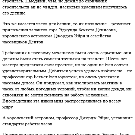
строилась. Пьюджин, увы, не дожил до окончания
строительств аи не увидел, насколько красивым получилось
его детище.
Что же касается часов для башни, то их появление – результат
приложения талантов сэра Эдмунда Беккета Денисона,
королевского астронома Джорджа Эйри и семейства
часовщиков Дентов.
Требования к часовому механизму были очень серьезные: они
должны были стать самыми точными на планете. Шесть лет
мастера предлагали свои проекты, но не один не был сочтен
удовлетворительным. Добиться успеха удалось любителю – по
профессии сэр Беккет был юристом, но очень увлекался
часовым делом. Он придумал, как изолировать маятник в
часах от любых погодных условий, чтобы ни капли дождя, ни
сквозняки не могли повлиять на работу механизма.
Впоследствии эта инновация распространилась по всему
миру.
А королевский астроном, профессор Джордж Эйри, установил
стандарты работы часов.
Проект воплотил в жизнь известный часовщик Эдвард Джон