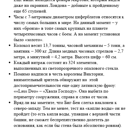
даже на окраинах Лондона – добавьте к пройденному
еще 65 ступеней.
Часы с 7-метровым диаметром циферблатов относятся к
числу самых больших в мире. На данный момент – у
них «бронза» в топе самых крупных на планете
четырехчасовых часов с боем. А на момент установки
было «золото».
Колокол весит 13,7 тонны, часовой механизм – 5 тонн, а
маятник – 300 кг. Длина медных часовых стрелков – 2,7
метра, а минутной – 4,2 метра. Высота цифр – 60 см.
Каждый витраж состоит из 324 элементов,
выполненных из светопрозрачного опалового стекла.
Помимо надписи в честь королевы Виктории,
внимательный зритель обнаружит на этой
достопримечательности еще одну латинскую фразу:
««Laus Deo» – «Хвала Господу». Она выбита по
периметру сооружения, справа и слева от часов.
Вряд ли вы заметите, что Биг-Бен слегка наклонен к
северо-западу. Тем не менее, тест на «каплю воды» он не
пройдет (то есть капля воды, упавшая с верхней части
башни, не сможет беспрепятственно долететь до
основания, как если бы стена была абсолютно ровная).