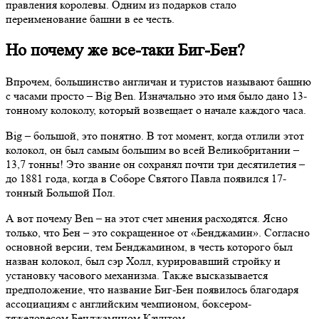
правления королевы. Одним из подарков стало
переименование башни в ее честь.
Но почему же все-таки Биг-Бен?
Впрочем, большинство англичан и туристов называют башню
с часами просто – Big Ben. Изначально это имя было дано 13-
тонному колоколу, который возвещает о начале каждого часа.
Big – большой, это понятно. В тот момент, когда отлили этот
колокол, он был самым большим во всей Великобритании –
13,7 тонны! Это звание он сохранял почти три десятилетия –
до 1881 года, когда в Соборе Святого Павла появился 17-
тонный Большой Пол.
А вот почему Ben – на этот счет мнения расходятся. Ясно
только, что Бен – это сокращенное от «Бенджамин». Согласно
основной версии, тем Бенджамином, в честь которого был
назван колокол, был сэр Холл, курировавший стройку и
установку часового механизма. Также высказывается
предположение, что название Биг-Бен появилось благодаря
ассоциациям с английским чемпионом, боксером-
тяжеловесом Бенджамином Каунтом.