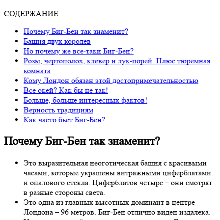
СОДЕРЖАНИЕ
Почему Биг-Бен так знаменит?
Башня двух королев
Но почему же все-таки Биг-Бен?
Розы, чертополох, клевер и лук-порей. Плюс тюремная
комната
Кому Лондон обязан этой достопримечательностью
Все окей? Как бы не так!
Больше, больше интересных фактов!
Верность традициям
Как часто бьет Биг-Бен?
Почему Биг-Бен так знаменит?
Это выразительная неоготическая башня с красивыми
часами, которые украшены витражными циферблатами
и опалового стекла. Циферблатов четыре – они смотрят
в разные стороны света.
Это одна из главных высотных доминант в центре
Лондона – 96 метров. Биг-Бен отлично виден издалека.