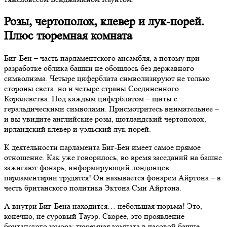
Розы, чертополох, клевер и лук-порей.
Плюс тюремная комната
Биг-Бен – часть парламентского ансамбля, а потому при
разработке облика башни не обошлось без державного
символизма. Четыре циферблата символизируют не только
стороны света, но и четыре страны Соединенного
Королевства. Под каждым циферблатом – щиты с
геральдическими символами. Присмотритесь внимательнее –
и вы увидите английские розы, шотландский чертополох,
ирландский клевер и уэльский лук-порей.
К деятельности парламента Биг-Бен имеет самое прямое
отношение. Как уже говорилось, во время заседаний на башне
зажигают фонарь, информирующий лондонцев:
парламентарии трудятся! Он называется фонарем Айртона – в
честь британского политика Эктона Сми Айртона.
А внутри Биг-Бена находится… небольшая тюрьма! Это,
конечно, не суровый Тауэр. Скорее, это проявление
британского юмора: тюремная комната в часовой башне