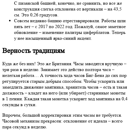
С пизанской башней, конечно, не сравнить, но все же
конструкция слегка отклонена от вертикали – на 43,5
см. Это 0,26 градусов.
Совсем недавно башню отреставрировали. Работы шли
пять лет – с 2017 по 2022 год. Пожалуй, самое заметное
обновление – изменение палитры циферблатов. Теперь
у нее насыщенный ярко-синий акцент.
Верность традициям
Куда же без них! Это же Британия. Часы заводятся вручную –
три раза в неделю. Занимает это действо полтора часа –
нелегкая работа… А точность хода часов Биг-Бена до сих пор
регулируется старым добрым способом. Чтобы ускорить или
замедлить движение маятника, хранитель часов – есть и такая
должность – кладет на него (или убирает) старинные монеты
в 1 пенни. Каждая такая монетка ускоряет ход маятника на 0,4
секунды в сутки.
Впрочем, большой корректировки этим часам не требуется.
Часовой механизм прекрасен: отклонение от идеала – всего
пара секунд в неделю.