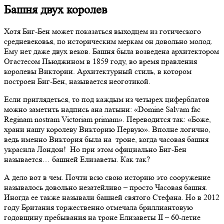
Башня двух королев
Хотя Биг-Бен может показаться выходцем из готического
средневековья, по историческим меркам он довольно молод.
Ему нет даже двух веков. Башня была возведена архитектором
Огастесом Пьюджином в 1859 году, во время правления
королевы Виктории. Архитектурный стиль, в котором
построен Биг-Бен, называется неоготикой.
Если приглядеться, то под каждым из четырех циферблатов
можно заметить надпись ана латыни: «Domine Salvam fac
Reginam nostram Victoriam primam». Переводится так: «Боже,
храни нашу королеву Викторию Первую». Вполне логично,
ведь именно Виктория была на троне, когда часовая башня
украсила Лондон! Но при этом официально Биг-Бен
называется… башней Елизаветы. Как так?
А дело вот в чем. Почти всю свою историю это сооружение
называлось довольно незатейливо – просто Часовая башня.
Иногда ее также называли башней святого Стефана. Но в 2012
году Британия торжественно отмечала бриллиантовую
годовщину пребывания на троне Елизаветы II – 60-летие