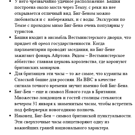
У него чрезвычайно удачное расположение. Башня
построена около моста через Темзу, с реки на нее
открывается отличный вид. Биг-Беном можно
любоваться и с набережных, и с воды. Экскурсии по
Темзе с проходом мимо Биг-Бена очень популярны у
туристов.
Башня входит в ансамбль Вестминстерского дворца, что
придает ей ореол государственности. Когда
парламентарии проводят заседания, на Биг-Бене
зажигают фонарь Айртона. Рядом – Вестминстерское
аббатство: главная церковь королевства, где коронуют
британских монархов.
Для британцев эти часы – то же самое, что куранты на
Спасской башне для россиян. На BBC в качестве
сигнала точного времени звучит именно бой Биг-Бена.
Биг-Бен – еще и символ Нового года в Британии.
Множество лондонцев и гостей столицы стекаются
вечером 31 января к знаменитым часам, чтобы встретить
под фейерверки новогоднюю полночь.
Наконец, Биг-Бен – символ британской пунктуальности.
Эти сверхточные часы олицетворяют одну из
важнейших граней национального характера.