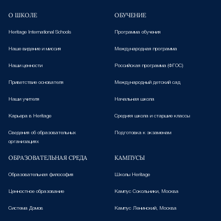
О ШКОЛЕ
ОБУЧЕНИЕ
Heritage International Schools
Программа обучения
Наше видение и миссия
Международная программа
Наши ценности
Российская программа (ФГОС)
Приветствие основателя
Международный детский сад
Наши учителя
Начальная школа
Карьера в Heritage
Средняя школа и старшие классы
Сведения об образовательных
Подготовка к экзаменам
организациях
ОБРАЗОВАТЕЛЬНАЯ СРЕДА
КАМПУСЫ
Образовательная философия
Школы Heritage
Ценностное образование
Кампус Сокольники, Москва
Система Домов
Кампус Ленинский, Москва