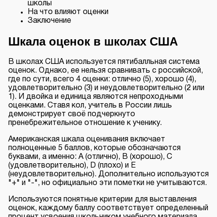
школы
На что влияют оценки
Заключение
Шкала оценок в школах США
В школах США используется пятибалльная система
оценок. Однако, ее нельзя сравнивать с российской,
где по сути, всего 4 оценки: отлично (5), хорошо (4),
удовлетворительно (3) и неудовлетворительно (2 или
1). И двойка и единица являются непроходными
оценками. Ставя кол, учитель в России лишь
демонстрирует своё подчеркнуто
пренебрежительное отношение к ученику.
Американская шкала оценивания включает
полноценные 5 баллов, которые обозначаются
буквами, а именно: A (отлично), B (хорошо), С
(удовлетворительно), D (плохо) и E
(неудовлетворительно). Дополнительно используются
"+" и "-", но официально эти пометки не учитываются.
Используются понятные критерии для выставления
оценок, каждому баллу соответствует определенный
процент усвоения школьником учебного материала.