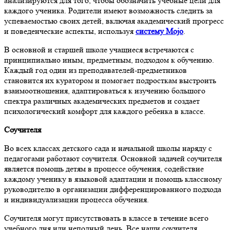
анализируются для того, чтобы обозначить учебные цели для
каждого ученика. Родители имеют возможность следить за
успеваемостью своих детей, включая академический прогресс
и поведенческие аспекты, используя
систему Mojo
.
В основной и старшей школе учащиеся встречаются с
принципиально иным, предметным, подходом к обучению.
Каждый год один из преподавателей-предметников
становится их куратором и помогает подросткам выстроить
взаимоотношения, адаптироваться к изучению большого
спектра различных академических предметов и создает
психологический комфорт для каждого ребенка в классе.
Соучителя
Во всех классах детского сада и начальной школы наряду с
педагогами работают соучителя. Основной задачей соучителя
является помощь детям в процессе обучения, содействие
каждому ученику в языковой адаптации и помощь классному
руководителю в организации дифференцированного подхода
и индивидуализации процесса обучения.
Соучителя могут присутствовать в классе в течение всего
учебного дня или неполный день. Все наши соучителя