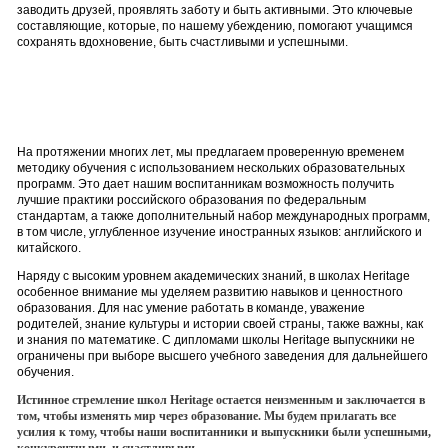
заводить друзей, проявлять заботу и быть активными. Это ключевые
составляющие, которые, по нашему убеждению, помогают учащимся
сохранять вдохновение, быть счастливыми и успешными.
На протяжении многих лет, мы предлагаем проверенную временем
методику обучения с использованием нескольких образовательных
программ. Это дает нашим воспитанникам возможность получить
лучшие практики российского образования по федеральным
стандартам, а также дополнительный набор международных программ,
в том числе, углубленное изучение иностранных языков: английского и
китайского.
Наряду с высоким уровнем академических знаний, в школах Heritage
особенное внимание мы уделяем развитию навыков и ценностного
образования. Для нас умение работать в команде, уважение
родителей, знание культуры и истории своей страны, также важны, как
и знания по математике. С дипломами школы Heritage выпускники не
ограничены при выборе высшего учебного заведения для дальнейшего
обучения.
Истинное стремление школ Heritage остается неизменным и заключается в
том, чтобы изменять мир через образование. Мы будем прилагать все
усилия к тому, чтобы наши воспитанники и выпускники были успешными,