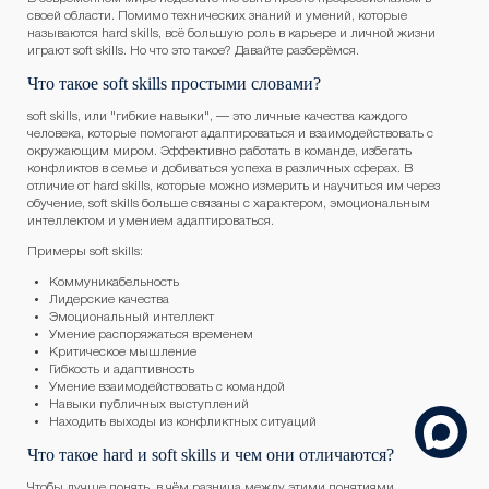
своей области. Помимо технических знаний и умений, которые
называются hard skills, всё большую роль в карьере и личной жизни
играют soft skills. Но что это такое? Давайте разберёмся.
Что такое soft skills простыми словами?
soft skills, или "гибкие навыки", — это личные качества каждого
человека, которые помогают адаптироваться и взаимодействовать с
окружающим миром. Эффективно работать в команде, избегать
конфликтов в семье и добиваться успеха в различных сферах. В
отличие от hard skills, которые можно измерить и научиться им через
обучение, soft skills больше связаны с характером, эмоциональным
интеллектом и умением адаптироваться.
Примеры soft skills:
Коммуникабельность
Лидерские качества
Эмоциональный интеллект
Умение распоряжаться временем
Критическое мышление
Гибкость и адаптивность
Умение взаимодействовать с командой
Навыки публичных выступлений
Находить выходы из конфликтных ситуаций
Что такое hard и soft skills и чем они отличаются?
Чтобы лучше понять, в чём разница между этими понятиями,