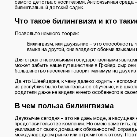
самого детства с носителями. Англоязычная среда 
билингвальный детский садик.
Что такое билингвизм и кто так
Позвольте немного теории:
Билингвизм, или двуязычие – это способность
языка на другой, они владеют обоими языками 
Для стран с несколькими государственными языками
может забыть наше путешествие в Грюйер, сыр они 
большинство населения говорит минимум на двух из 
Да что Швейцария, к чему далеко ходить - вспомни
из республик было билингвальное обучение, и в шко
родители даже не видели ничего особенного в сво
В чем польза билингвизма
Двуязычие сегодня – это не дань моде, а насущная
представительстве компании. Но смею заметить, про
увиливал от своих домашних обязанностей, оправды
международном рынке или стремится к этому. Поэт