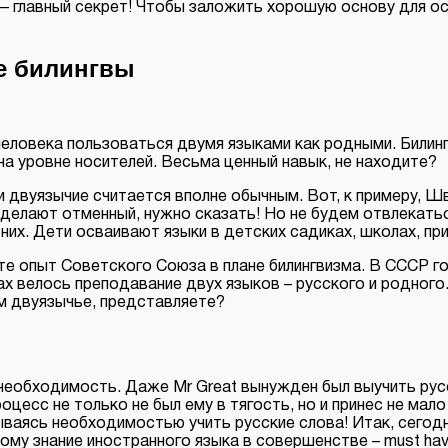
— главный секрет! Чтобы заложить хорошую основу для ос
ие билингвы
 человека пользоваться двумя языками как родными. Били
на уровне носителей. Весьма ценный навык, не находите?
 двуязычие считается вполне обычным. Вот, к примеру, Шв
делают отменный, нужно сказать! Но не будем отвлекатьс
них. Дети осваивают языки в детских садиках, школах, пр
те опыт Советского Союза в плане билингвизма. В СССР г
лах велось преподавание двух языков – русского и родного
ем двуязычье, представляете?
 необходимость. Даже Mr Great вынужден был выучить рус
цесс не только не был ему в тягость, но и принес не мало
ваясь необходимостью учить русские слова! Итак, сегод
ому знание иностранного языка в совершенстве – must ha