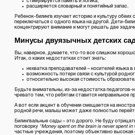
стимулируется память и логика;
расширяется словарный и понятийный запас.
Ребенок-билингв изучает историю и культуру обеих с
переключаться с одного языка на другой. Дети-би
концентрируют внимание и могут решать две задач
Минусы двуязычных детских са
Вы, наверное, думаете, что-то все слишком хорошо,
Итак, о каких недостатках стоит знать:
нехватка преподавателей – носителей языка в
возможность потери связи с культурой родног
относительно высокая стоимость образовател
Будьте внимательны, из-за недостатка педагогов-н
чревато тем, что ребятам ставится неправильное пр
А вот если акцент в обучении смещается на иностр
родной речи, малыш может даже полностью перейти 
Билингвальные сады – это дорого. Не буду отрицат
поговорку
"Money spent on the brain is never spent in 
частные учреждения, поэтому объективно высокая