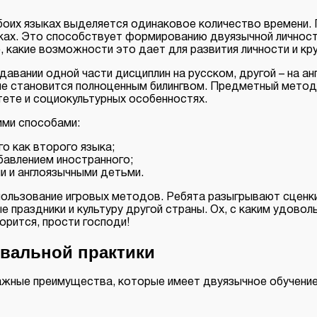
оих языках выделяется одинаковое количество времени. П
ыках. Это способствует формированию двуязычной личност
, какие возможности это дает для развития личности и кр
давании одной части дисциплин на русском, другой – на 
к не становится полноценным билингвом. Предметный мето
тете и социокультурных особенностях.
ими способами:
го как второго языка;
бавлением иностранного;
и и англоязычными детьми.
пользование игровых методов. Ребята разыгрывают сценки,
е праздники и культуру другой страны. Ох, с каким удово
орится, прости господи!
вальной практики
ажные преимущества, которые имеет двуязычное обучение