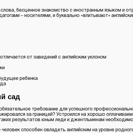
о слова, бесценное знакомство с иностранным языком и от
агогами – носителями, и буквально «впитывают» английски
 отличается от заведений с английским уклоном
я
ки
 будущее ребенка
ада
ий сад
 обязательное требование для успешного профессиональног
стажировался за границей? Устроился на хорошо оплачива
таких результатов юным леди и джентльменам необходим
то человек способен овладеть английским на уровне родного