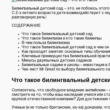
Билингвальный детский сад – это, не побоюсь этог
C 2-х летнего возраста дети взаимодействуют с пед
разговорную речь!
СОДЕРЖАНИЕ
Что такое билингвальный детский сад
Что такое билингвизм и кто такие билингвы
В чем польза билингвизма
Что такое билингвальный детский сад и чем он
Как проходят занятия: основные типы обучени
Ключевые преимущества билингвальной практи
Минусы двуязычных детских садиков
Билингвальные садики и школы – инвестиция в
Чек-лист Mr Great по выбору билингвального с
Что такое билингвальный детск
Согласитесь, что свободное владение английским –
смотрите на то, чтобы ваш наследник учился или 
крупной отечественной компании? Для достижения 
Ученые (и не только британские, ха-ха) доказали, ч