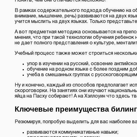
Понять, чем они отличаются несложно!
В рамках содержательного подхода обучению на об
внимание, мышление, речь) развиваются на двух яз
учится мыслить на двух языках. Только представьте
А вот предметная методика основывается на препо
мнения, что при такой технологии обучения ребено
не дает полного представления о культуре, ментали
Учебный процесс также может строиться нескольк
упор в изучении на русский, освоение английско
обучение на родном языке с более поздним до
учеба в смешанных группах с русскоговорящим
Ну и конечно, каждый из способов предполагает ис
скороговорки. На занятиях они изучают национальны
яйца на Пасху собирают! А на Хэллоуин что здесь тв
Ключевые преимущества билинг
Резюмируя, попробую выделить для вас наиболее в
развиваются коммуникативные навыки;