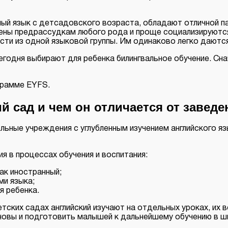
ый язык с детсадовского возраста, обладают отличной п
жены предрассудкам любого рода и проще социализируются
ти из одной языковой группы. Им одинаково легко даются
егодня выбирают для ребенка билингвальное обучение. Сна
грамме EYFS.
й сад и чем он отличается от завед
льные учреждения с углубленным изучением английского я
ия в процессах обучения и воспитания:
как иностранный;
ми языка;
я ребенка.
тских садах английский изучают на отдельных уроках, их
основы и подготовить малышей к дальнейшему обучению в ш