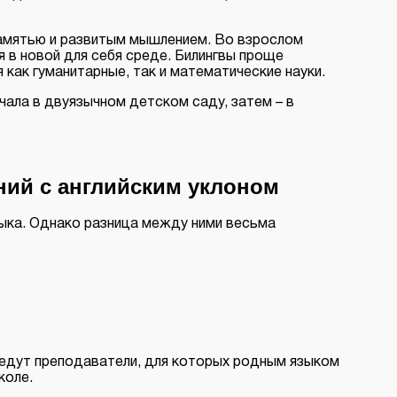
амятью и развитым мышлением. Во взрослом
 в новой для себя среде. Билингвы проще
 как гуманитарные, так и математические науки.
чала в двуязычном детском саду, затем – в
ений с английским уклоном
зыка. Однако разница между ними весьма
 ведут преподаватели, для которых родным языком
коле.