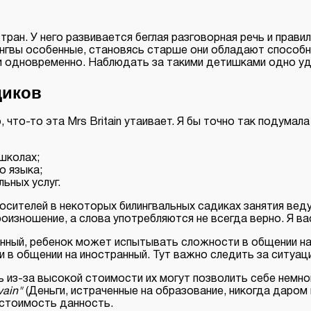
тран. У него развивается беглая разговорная речь и прави
лингвы особенные, становясь старше они обладают способ
и одновременно. Наблюдать за такими детишками одно уд
диков
 что-то эта Mrs Britain утаивает. Я бы точно так подумал
 школах;
о языка;
ьных услуг.
осителей в некоторых билингвальных садиках занятия вед
оизношение, а слова употребляются не всегда верно. Я ва
анный, ребенок может испытывать сложности в общении на
в общении на иностранный. Тут важно следить за ситуац
ь из-за высокой стоимости их могут позволить себе немно
vain"
(Деньги, истраченные на образование, никогда даром 
 стоимость данность.