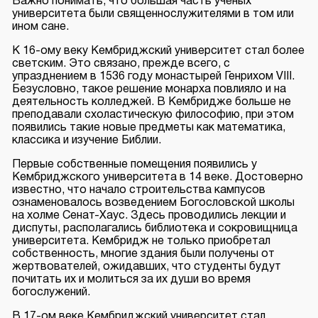
Важно понимать, что большая часть ученых
университета были священнослужителями в том или
ином сане.
К 16-ому веку Кембриджский университет стал более
светским. Это связано, прежде всего, с
упразднением в 1536 году монастырей Генрихом VIII.
Безусловно, такое решение монарха повлияло и на
деятельность колледжей. В Кембридже больше не
преподавали схоластическую философию, при этом
появились такие новые предметы как математика,
классика и изучение Библии.
Первые собственные помещения появились у
Кембриджского университета в 14 веке. Достоверно
известно, что начало строительства кампусов
ознаменовалось возведением Богословской школы
на холме Сенат-Хаус. Здесь проводились лекции и
диспуты, располагались библиотека и сокровищница
университета. Кембридж не только приобретал
собственность, многие здания были получены от
жертвователей, ожидавших, что студенты будут
почитать их и молиться за их души во время
богослужений.
В 17-ом веке Кембриджский университет стал