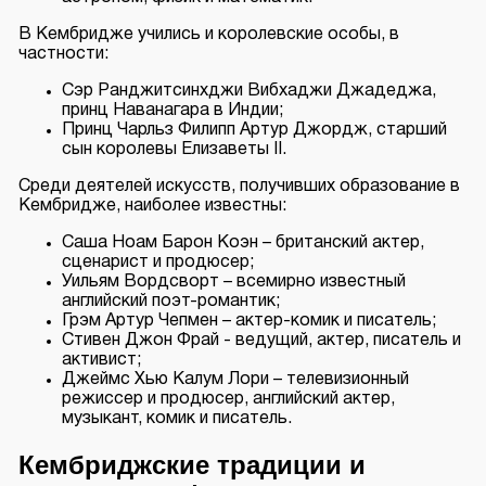
В Кембридже учились и королевские особы, в
частности:
Сэр Ранджитсинхджи Вибхаджи Джадеджа,
принц Наванагара в Индии;
Принц Чарльз Филипп Артур Джордж, старший
сын королевы Елизаветы II.
Среди деятелей искусств, получивших образование в
Кембридже, наиболее известны:
Саша Ноам Барон Коэн – британский актер,
сценарист и продюсер;
Уильям Вордсворт – всемирно известный
английский поэт-романтик;
Грэм Артур Чепмен – актер-комик и писатель;
Стивен Джон Фрай - ведущий, актер, писатель и
активист;
Джеймс Хью Калум Лори – телевизионный
режиссер и продюсер, английский актер,
музыкант, комик и писатель.
Кембриджские традиции и