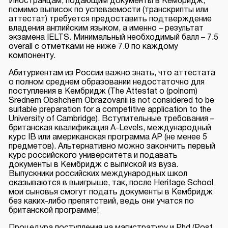
Иностранцам, подающим документы в Кембридж,
помимо выписок по успеваемости (транскрипты или
аттестат) требуется предоставить подтверждение
владения английским языком, а именно – результат
экзамена IELTS. Минимальный необходимый балл – 7.5
overall с отметками не ниже 7.0 по каждому
компоненту.
Абитуриентам из России важно знать, что аттестата
о полном среднем образовании недостаточно для
поступления в Кембридж (The Attestat o (polnom)
Srednem Obshchem Obrazovanii is not considered to be
suitable preparation for a competitive application to the
University of Cambridge). Вступительные требования –
британская квалификация A-Levels, международный
курс IB или американская программа AP (не менее 5
предметов). Альтернативно можно закончить первый
курс российского университета и подавать
документы в Кембридж с выпиской из вуза.
Выпускники
российских международных школ
оказываются в выигрыше, так, после
Heritage School
мои сыновья смогут подать документы в Кембридж
без каких-либо препятствий, ведь они учатся по
британской программе!