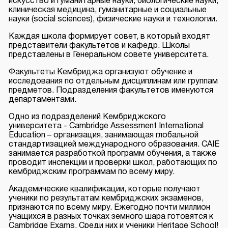
искусство и гуманитарные науки, биологические науки,
клиническая медицина, гуманитарные и социальные
науки (social sciences), физические науки и технологии.
Каждая школа формирует совет, в который входят
представители факультетов и кафедр. Школы
представлены в Генеральном совете университета.
Факультеты Кембриджа организуют обучение и
исследования по отдельным дисциплинам или группам
предметов. Подразделения факультетов именуются
департаментами.
Одно из подразделений Кембриджского
университета - Cambridge Assessment International
Education – организация, занимающая глобальной
стандартизацией международного образования. CAIE
занимается разработкой программ обучения, а также
проводит инспекции и проверки школ, работающих по
кембриджским программам по всему миру.
Академические квалификации, которые получают
ученики по результатам кембриджских экзаменов,
признаются по всему миру. Ежегодно почти миллион
учащихся в разных точках земного шара готовятся к
Cambridge Exams. Среди них и ученики Heritage School!