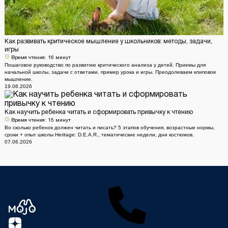
Как развивать критическое мышление у школьников: методы, задачи,
игры
Время чтения:
16 минут
Пошаговое руководство по развитию критического анализа у детей. Приемы для
начальной школы, задачи с ответами, пример урока и игры. Преодолеваем клиповое
мышление.
19.06.2026
Как научить ребенка читать и сформировать привычку к чтению
Время чтения:
15 минут
Во сколько ребенок должен читать и писать? 5 этапов обучения, возрастные нормы,
сроки + опыт школы Heritage: D.E.A.R., тематические недели, дни костюмов.
07.06.2026