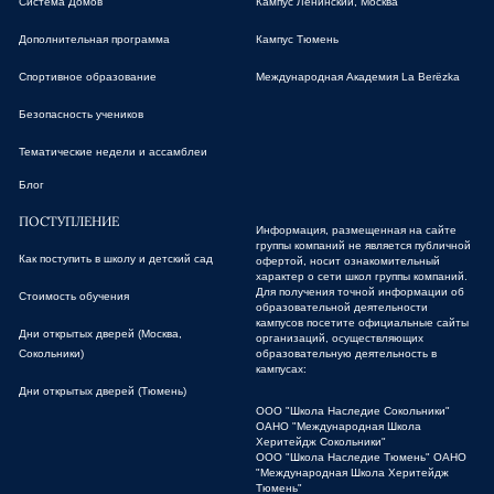
Система Домов
Кампус Ленинский, Москва
Дополнительная программа
Кампус Тюмень
Спортивное образование
Международная Академия La Berёzka
Безопасность учеников
Тематические недели и ассамблеи
Блог
ПОСТУПЛЕНИЕ
Информация, размещенная на сайте
группы компаний не является публичной
Как поступить в школу и детский сад
офертой, носит ознакомительный
характер о сети школ группы компаний.
Для получения точной информации об
Стоимость обучения
образовательной деятельности
кампусов посетите официальные сайты
Дни открытых дверей (Москва,
организаций, осуществляющих
Сокольники)
образовательную деятельность в
кампусах:
Дни открытых дверей (Тюмень)
ООО "Школа Наследие Сокольники"
ОАНО "Международная Школа
Херитейдж Сокольники"
ООО "Школа Наследие Тюмень"
ОАНО
"Международная Школа Херитейдж
Тюмень"