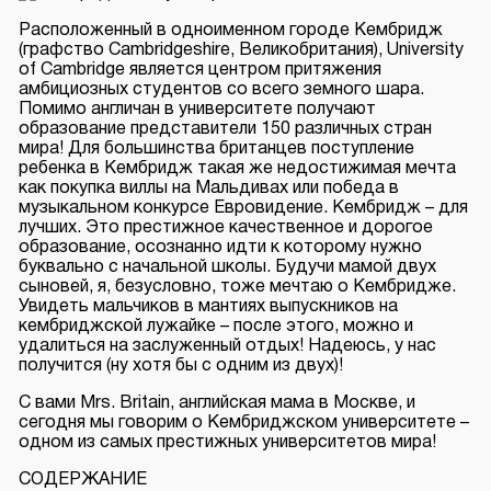
Расположенный в одноименном городе Кембридж
(графство Cambridgeshire, Великобритания),
University
of Cambridge
является центром притяжения
амбициозных студентов со всего земного шара.
Помимо англичан в университете получают
образование представители 150 различных стран
мира! Для большинства британцев поступление
ребенка в Кембридж такая же недостижимая мечта
как покупка виллы на Мальдивах или победа в
музыкальном конкурсе Евровидение. Кембридж – для
лучших. Это престижное качественное и дорогое
образование, осознанно идти к которому нужно
буквально с начальной школы. Будучи мамой двух
сыновей, я, безусловно, тоже мечтаю о Кембридже.
Увидеть мальчиков в мантиях выпускников на
кембриджской лужайке – после этого, можно и
удалиться на заслуженный отдых! Надеюсь, у нас
получится (ну хотя бы с одним из двух)!
С вами Mrs. Britain, английская мама в Москве, и
сегодня мы говорим о Кембриджском университете –
одном из самых престижных университетов мира!
СОДЕРЖАНИЕ