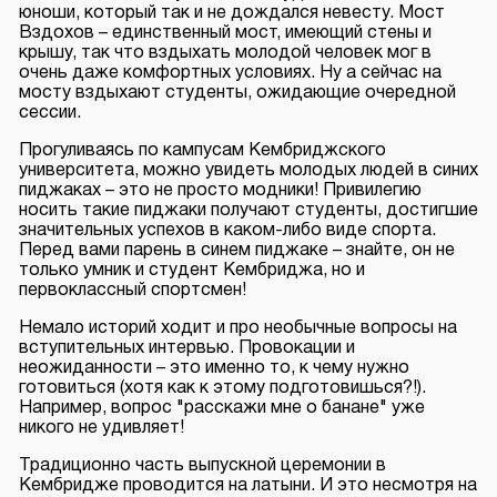
юноши, который так и не дождался невесту. Мост
Вздохов – единственный мост, имеющий стены и
крышу, так что вздыхать молодой человек мог в
очень даже комфортных условиях. Ну а сейчас на
мосту вздыхают студенты, ожидающие очередной
сессии.
Прогуливаясь по кампусам Кембриджского
университета, можно увидеть молодых людей в синих
пиджаках – это не просто модники! Привилегию
носить такие пиджаки получают студенты, достигшие
значительных успехов в каком-либо виде спорта.
Перед вами парень в синем пиджаке – знайте, он не
только умник и студент Кембриджа, но и
первоклассный спортсмен!
Немало историй ходит и про необычные вопросы на
вступительных интервью. Провокации и
неожиданности – это именно то, к чему нужно
готовиться (хотя как к этому подготовишься?!).
Например, вопрос "расскажи мне о банане" уже
никого не удивляет!
Традиционно часть выпускной церемонии в
Кембридже проводится на латыни. И это несмотря на