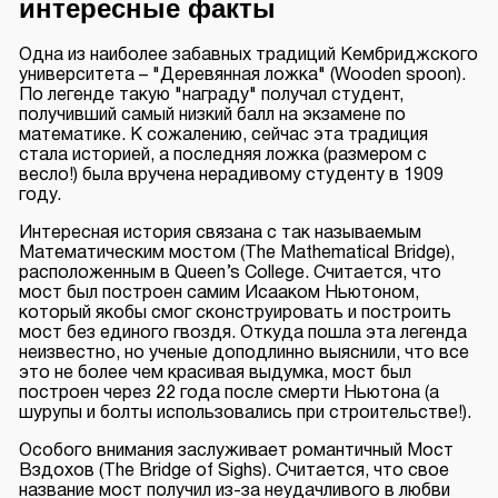
интересные факты
Одна из наиболее забавных традиций Кембриджского
университета – "Деревянная ложка" (Wooden spoon).
По легенде такую "награду" получал студент,
получивший самый низкий балл на экзамене по
математике. К сожалению, сейчас эта традиция
стала историей, а последняя ложка (размером с
весло!) была вручена нерадивому студенту в 1909
году.
Интересная история связана с так называемым
Математическим мостом (The Mathematical Bridge),
расположенным в Queen’s College. Считается, что
мост был построен самим Исааком Ньютоном,
который якобы смог сконструировать и построить
мост без единого гвоздя. Откуда пошла эта легенда
неизвестно, но ученые доподлинно выяснили, что все
это не более чем красивая выдумка, мост был
построен через 22 года после смерти Ньютона (а
шурупы и болты использовались при строительстве!).
Особого внимания заслуживает романтичный Мост
Вздохов (The Bridge of Sighs). Считается, что свое
название мост получил из-за неудачливого в любви