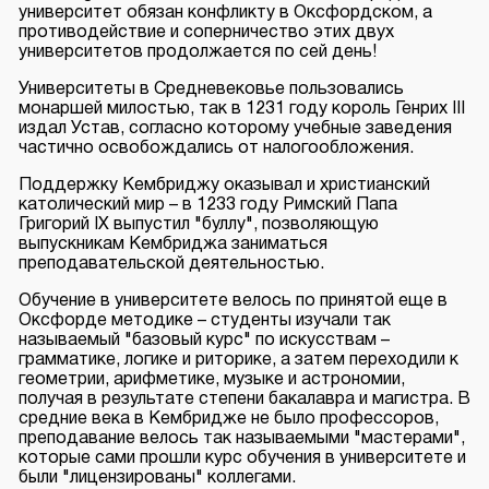
университет обязан конфликту в Оксфордском, а
противодействие и соперничество этих двух
университетов продолжается по сей день!
Университеты в Средневековье пользовались
монаршей милостью, так в 1231 году король Генрих III
издал Устав, согласно которому учебные заведения
частично освобождались от налогообложения.
Поддержку Кембриджу оказывал и христианский
католический мир – в 1233 году Римский Папа
Григорий IX выпустил "буллу", позволяющую
выпускникам Кембриджа заниматься
преподавательской деятельностью.
Обучение в университете велось по принятой еще в
Оксфорде методике – студенты изучали так
называемый "базовый курс" по искусствам –
грамматике, логике и риторике, а затем переходили к
геометрии, арифметике, музыке и астрономии,
получая в результате степени бакалавра и магистра. В
средние века в Кембридже не было профессоров,
преподавание велось так называемыми "мастерами",
которые сами прошли курс обучения в университете и
были "лицензированы" коллегами.