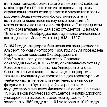
центром нонконформистского движения. С кафедр
монастырей и аббатств звучали призывы против
ограничений полномочий графств и узурпации власти
королем. Академический фокус университета
постепенно сместился на изучение прикладной
математики и математической физики. Эти предметы
стали обязательными для всех студентов. В начале
18-ого века в Кембридже проводил многочисленные
исследования Исаак Ньютон (1643 – 1727).
В 1847 году канцлером был назначен принц-консорт
Альберт, по указу которого 1850 году была проведена
Королевская комиссия Оксфордского и
Кембриджского университетов. Согласно
обнародованному в 1856 году обновленному Уставу
Кембриджа высшей властью Университета стал
Сенат во главе с канцлером и вице-канцлером, а
также выпускники университета и докторантура. За
учебную часть теперь отвечал Генеральный совет
факультетов, а бухгалтерией и управлением
имуществом занимался Финансовый совет. На стыке
19 и 20 веков количество студентов Кембриджского
университета выросло более чем вдвое (с 441
человека в 1850 году до 1191 человека в 1910 году).