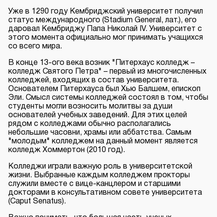
Уже в 1290 году Кембриджский университет получил
статус международного (Stadium General, лат.), его
даровал Кембриджу Папа Николай IV. Университет с
этого момента официально мог принимать учащихся
со всего мира.
В конце 13-ого века возник "Питерхаус колледж –
колледж Святого Петра" – первый из многочисленных
колледжей, входящих в состав университета.
Основателем Питерхауса был Хью Балшем, епископ
Эли. Смысл системы колледжей состоял в том, чтобы
студенты могли возносить молитвы за души
основателей учебных заведений. Для этих целей
рядом с колледжами обычно располагались
небольшие часовни, храмы или аббатства. Самым
"молодым" колледжем на данный момент является
колледж Хоммертон (2010 год).
Колледжи играли важную роль в университетской
жизни. Выбранные каждым колледжем прокторы
служили вместе с вице-канцлером и старшими
докторами в консультативном совете университета
(Caput Senatus).