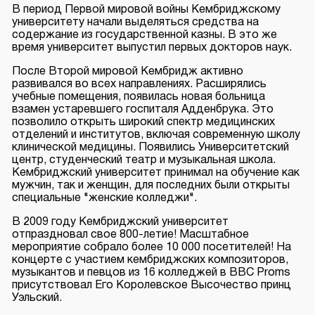
В период Первой мировой войны Кембриджскому
университету начали выделяться средства на
содержание из государственной казны. В это же
время университет выпустил первых докторов наук.
После Второй мировой Кембридж активно
развивался во всех направлениях. Расширялись
учебные помещения, появилась новая больница
взамен устаревшего госпиталя Адденбрука. Это
позволило открыть широкий спектр медицинских
отделений и институтов, включая современную школу
клинической медицины. Появились Университетский
центр, студенческий театр и музыкальная школа.
Кембриджский университет принимал на обучение как
мужчин, так и женщин, для последних были открыты
специальные "женские колледжи".
В 2009 году Кембриджский университет
отпраздновал свое 800-летие! Масштабное
мероприятие собрало более 10 000 посетителей! На
концерте с участием кембриджских композиторов,
музыкантов и певцов из 16 колледжей в BBC Proms
присутствовал Его Королевское Высочество принц
Уэльский.