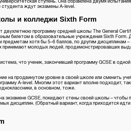
университетская ступень. Она обрамлена двумя испытаниям
студента ждут экзамены A-level.
олы и колледжи Sixth Form
т двухлетнюю программу средней школы The General Certifi
ным билетом в образовательные учреждения Sixth Form. 
предметам хотя бы 5–6 баллов, по другим дисциплинам – о
х принимают молодых людей, продемонстрировавших выда
 система, что ученик, закончивший программу GCSE в одно
ние на продвинутом уровне в своей школе или сменить уче
рамму A-level. Многим этот вариант вполне подходит, так 
 одноклассники, в основном, тоже.
а экзамене GCSE, покидают стены своей школы – чтобы п
ых дисциплин. (Обратный вариант, когда приходится идти 
rm