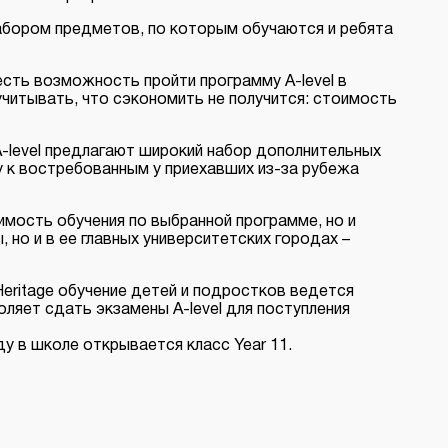
набором предметов, по которым обучаются и ребята
есть возможность пройти программу A-level в
учитывать, что сэкономить не получится: стоимость
A-level предлагают широкий набор дополнительных
ку к востребованным у приехавших из-за рубежа
имость обучения по выбранной программе, но и
 но и в ее главных университетских городах –
eritage обучение детей и подростков ведется
оляет сдать экзамены A-level для поступления
оду в школе открывается класс Year 11.