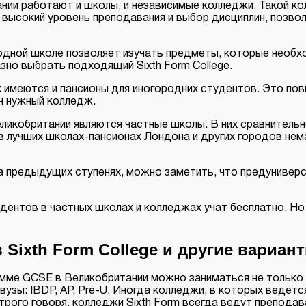
тании работают и школы, и независимые колледжи. Такой 
высокий уровень преподавания и выбор дисциплин, позволя
родной школе позволяет изучать предметы, которые необ
зно выбрать подходящий Sixth Form College.
ях имеются и пансионы для иногородних студентов. Это п
н нужный колледж.
икобритании являются частные школы. В них сравнительн
в лучших школах-пансионах Лондона и других городов нем
 на предыдущих ступенях, можно заметить, что предунивер
удентов в частных школах и колледжах учат бесплатно. Н
 Sixth Form College и другие вариан
мме GCSE в Великобритании можно заниматься не только по
вузы: IBDP, AP, Pre-U. Иногда колледжи, в которых ведет
трого говоря, колледжи Sixth Form всегда ведут преподав