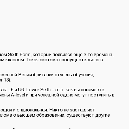
ом Sixth Form, который появился еще в те времена,
тым классом. Такая система просуществовала в
еменной Великобритании ступень обучения,
r 13).
к: L6 и U6. Lower Sixth – это, как вы понимаете,
мены A-level и при успешной сдаче могут поступить в
ающая и опциональная. Никто не заставляет
иплома о высшем образовании, существуют другие