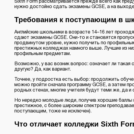
Sixth Form рассматривается прежде всего как пред
нужно достойно сдать экзамены GCSE, а на выходе 
Требования к поступающим в шк
Английские школьники в возрасте 14–16 лет проходя
сдают экзамены GCSE. Они-то и становятся пропуск
продвинутом уровне, нужно получить по профильным 
престижных колледжах намного выше. Лучшие из ни
профильным предметам.
Возможно, у вас возник вопрос: означает ли такая
другую? Да, как вариант.
Точнее, у подростка есть выбор: продолжить обуче
можно пройти сначала программу GCSE, а затем прог
родных стенах, многие учителя будут теми же, да и
Но нередко молодые люди, получив хорошие баллы н
престижное, с более широким спектром преподаваем
поступающим, тоже не исключен).
Что отличает колледжи Sixth Fo