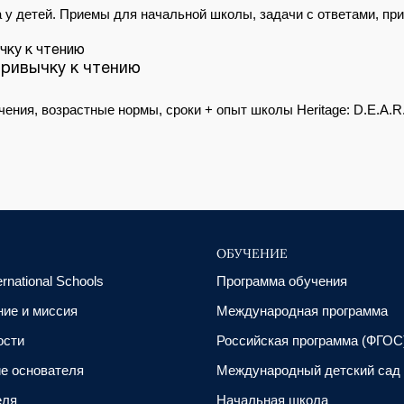
а у детей. Приемы для начальной школы, задачи с ответами, пр
привычку к чтению
чения, возрастные нормы, сроки + опыт школы Heritage: D.E.A.R
ОБУЧЕНИЕ
ernational Schools
Программа обучения
ие и миссия
Международная программа
ости
Российская программа (ФГОС
е основателя
Международный детский сад
еля
Начальная школа