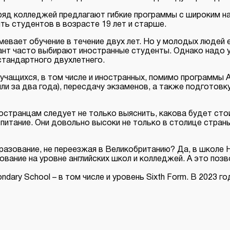
о ряд колледжей предлагают гибкие программы с широким 
ить студентов в возрасте 19 лет и старше.
мевает обучение в течение двух лет. Но у молодых людей 
иант часто выбирают иностранные студенты. Однако надо 
стандартного двухлетнего.
 учащихся, в том числе и иностранных, помимо программы 
или за два года), пересдачу экзаменов, а также подготов
ностранцам следует не только выяснить, какова будет сто
итание. Они довольно высоки не только в столице страны,
разование, не переезжая в Великобританию? Да, в школе H
зование на уровне английских школ и колледжей. А это позв
ndary School – в том числе и уровень Sixth Form. В 2023 г