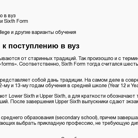
ю в вуз
 Sixth Form
lege и другие варианты обучения
и к поступлению в вуз
ываются от старинных традиций. Так произошло и с термин
 «forms». Соответственно, Sixth Form тогда считался шес
представляет собой дань традиции. На самом деле в совр
-му и 13-му годам обучения в средней школе (Year 12 и Yea
т Lower Sixth и Upper Sixth, а для краткости обозначают та
рший. После завершения Upper Sixth выпускники сдают экза
ь среднего образования (secondary school), причем заверш
желающих выбрать прикладную профессию, не требующую д